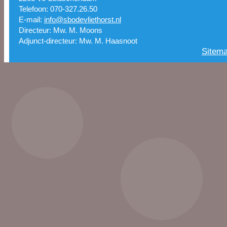
Telefoon: 070-327.26.50
E-mail:
info@sbodevliethorst.nl
Directeur: Mw. M. Moons
Adjunct-directeur: Mw. M. Haasnoot
Sitem