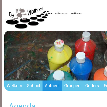
Welkom
School
Actueel
Groepen
Ouders
F
Agenda