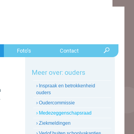
Foto's
Contact
Meer over:
ouders
› Inspraak en betrokkenheid
n
ouders
.
› Oudercommissie
› Medezeggenschapsraad
› Ziekmeldingen
› Verlof buiten schoolvakanties