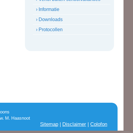
› Informatie
› Downloads
› Protocollen
Moons
Mw. M. Haasnoot
Sitemap
|
Disclaimer
|
Colofon