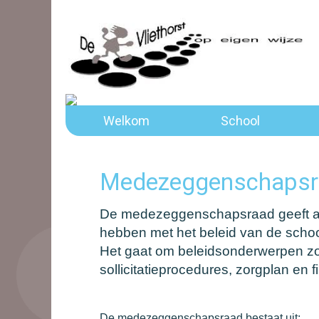
Welkom
School
Medezeggenschapsr
De medezeggenschapsraad geeft ad
hebben met het beleid van de schoo
Het gaat om beleidsonderwerpen zoa
sollicitatieprocedures, zorgplan en f
De medezeggenschapsraad bestaat uit: