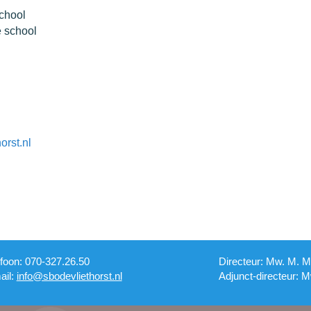
chool
 school
orst.nl
efoon: 070-327.26.50
Directeur: Mw. M. 
ail:
info@sbodevliethorst.nl
Adjunct-directeur: 