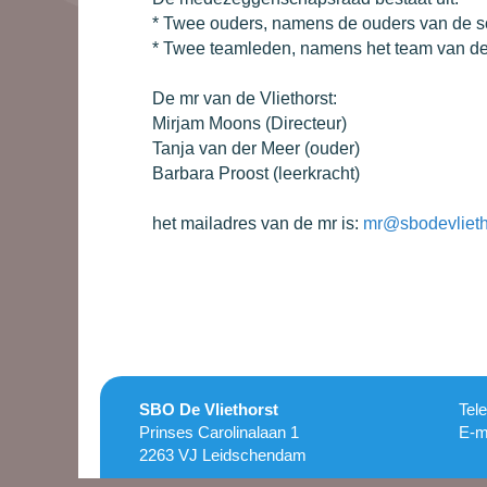
* Twee ouders, namens de ouders van de s
* Twee teamleden, namens het team van de
De mr van de Vliethorst:
Mirjam Moons (Directeur)
Tanja van der Meer (ouder)
Barbara Proost (leerkracht)
het mailadres van de mr is:
mr@sbodevlieth
SBO De Vliethorst
Tel
Prinses Carolinalaan 1
E-m
2263 VJ Leidschendam