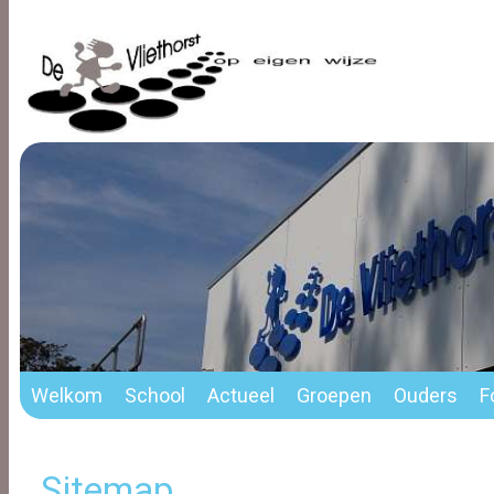
Welkom
School
Actueel
Groepen
Ouders
F
Sitemap